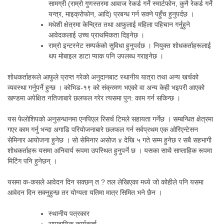
सामग्री (राम्रो गुणस्तरमा आवाज रेकर्ड गर्ने स्मार्टफोन, कुनै रेकर्ड गर्ने
यन्त्र, माइक्रोफोन, आदि) प्रबन्ध गर्न सक्ने पहुँच हुनुपर्दछ ।
मधेशी क्षेत्रमा केन्द्रित तथा आफुलाई महिला पहिचान गर्नुहुने
आवेदकलाई उच्च प्राथमिकता दिइनेछ ।
राम्रो इन्टरनेट सम्पर्कको सुविधा हुनुपर्दछ । नियुक्त शोधकर्ताहरूलाई
थप मोबाइल डाटा प्याक पनि उपलब्ध गराइनेछ ।
शोधकर्ताहरूले आफुले प्राप्त गरेको अनुदानबाट स्थानीय यात्रा तथा अन्य खर्चको
व्यवस्था गर्नुपर्ने हुन्छ । कोभिड-१९ को संक्रमण भएको वा अन्य केही भइपरी आएको
खण्डमा अपेक्षित नतिजाबारे छलफल गरेर त्यसमा पुन: काम गर्न सकिन्छ ।
यस फेलोशिपको अनुसन्धानमा एनपिएल रिसर्च टिमले सहायता गर्नेछ । सम्बन्धित क्षेत्रमा
गएर काम गर्नु भन्दा अगाडि परियोजनाबारे छलफल गर्न सर्वप्रथम एक ओरिएन्टेसन
सेमिनार आयोजना हुनेछ । सो सेमिनार असोज ४ देखि ५ गते सम्म हुनेछ र सबै सहभागी
शोधकर्ताहरू यसमा अनिवार्य रूपमा उपस्थित हुनुपर्ने छ । यसका साथै साप्ताहिक रूपमा
मिटिंग पनि हुनेछन् ।
यसमा क-कसले आवेदन दिन सक्छन् त ? तल लेखिएका मध्ये जो कोहीले पनि यसमा
आवेदन दिन सक्नुहुन्छ तर योग्यता यतिमा मात्र सिमित भने छैन ।
स्थानीय पत्रकार