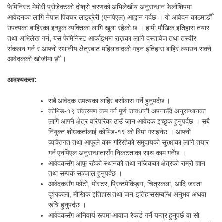
फेमिनिस्ट मेमोरी प्रोजेक्टको दोश्रो चरणको अभिलेखीय अनुसन्धान फेलोशिपमा
आवेदनका लागि नेपाल पिक्चर लाइब्रेरी (एनपिएल) आह्वान गर्दछ । यो आवेदन काठमाडौँ
उपत्यका बाहिरका इच्छुक व्यक्तिका लागि खुला रहेको छ । हामी मौखिक इतिहास तयार
तथा अभिलेख गर्न, यस फेमिनिस्ट आर्काइभमा राख्नका लागि दस्तावेज तथा तस्वीर
संकलन गर्न र आफ्नो स्थानीय क्षेत्रबाट महिलावादको गहन इतिहास बाहिर ल्याउन सक्ने
आवेदकको खोजीमा छौँ ।
आवश्यकता:
सबै आवेदक उपत्यका बाहिर बसोबास गर्ने हुनुपर्दछ ।
कोभिड-१९ संक्रमण कम गर्न पूर्ण सावधानी अपनाउँदै अनुसन्धानका
लागि आफ्नै क्षेत्र वरिपरिका ठाउँ जान आवेदक इच्छुक हुनुपर्दछ । सबै
नियुक्त शोधकर्तालाई कोभिड-१९ को बिमा गराइनेछ । आफ्नो
व्यक्तिगत तथा आफूले काम गरिरहेको समुदायको सुरक्षाका लागि तयार
गर्न एनपिएल अनुसन्धातासँग निकटताका साथ काम गर्नेछ ।
आवेदकसँग आफू रहेको स्थानको तथा नजिकका क्षेत्रको राम्रो ज्ञान
तथा सम्पर्क सञ्जाल हुनुपर्दछ ।
आवेदकसँग फोटो, पोस्टर, प्रिन्टमेकिङ्ग, चित्रकला, आदि जस्ता
दृश्यकला, मौखिक इतिहास तथा जन-इतिहाससम्बन्धि अनुभव अथवा
रूचि हुनुपर्दछ ।
आवेदकसँग अनिवार्य रूपमा आवाज रेकर्ड गर्ने यन्त्र हुनुपर्छ वा सो