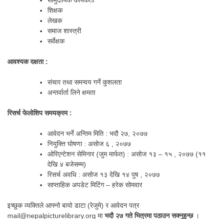
सामुदायिक कार्यकर्ता
शिक्षक
लेखक
समाज शास्त्री
सर्वेक्षक
आवश्यक दक्षता :
संचार तथा समन्वय गर्ने कुशलता
अन्तर्वार्ता लिने क्षमता
रिसर्च फेलोशिप समयक्रम :
आवेदन भर्ने अन्तिम मिति : भदौ २७, २०७७
नियुक्ति घोषणा : असोज ६ , २०७७
ओरिएन्टेशन सेमिनार (जुम मार्फत) : असोज १३ – १५ , २०७७ (११
देखि ४ बजेसम्म)
रिसर्च अवधि : असोज १३ देखि १४ पुष , २०७७
साप्ताहिक अपडेट मिटिंग – हरेक सोमवार
इच्छुक व्यक्तिले आफ्नो बायो डाटा (रेजुमे) र आवेदन पत्र
mail@nepalpicturelibrary.org मा
भदौ २७ गते भित्रमा पठाउन सक्नुहुन्छ
।