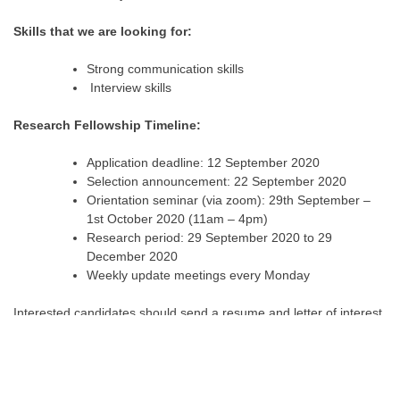
Skills that we are looking for:
Strong communication skills
Interview skills
Research Fellowship Timeline:
Application deadline: 12 September 2020
Selection announcement: 22 September 2020
Orientation seminar (via zoom): 29th September –
1st October 2020 (11am – 4pm)
Research period: 29 September 2020 to 29
December 2020
Weekly update meetings every Monday
Interested candidates should send a resume and letter of interest
to
mail@nepalpicturelibrary.org
by
12 September 2020
.
Please
write “FMP Fellowship Application” in the subject of your email. In
the letter of interest, please mention potential archives/collections
in your locality that you see possible to put together.